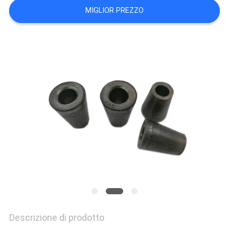
MAPPA
MIGLIOR PREZZO
DEL
SITO
POLITICA
SULLA
PRIVACY
Descrizione di prodotto