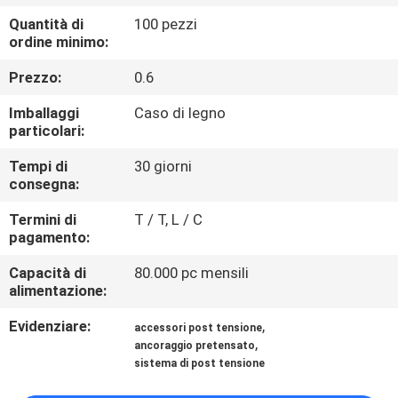
ALLA
Quantità di
100 pezzi
FABBRICA
ordine minimo:
Prezzo:
0.6
CONTROLLO
Imballaggi
Caso di legno
DELLA
particolari:
QUALITÀ
Tempi di
30 giorni
consegna:
CONTATTACI
Termini di
T / T, L / C
pagamento:
NOTIZIE
Capacità di
80.000 pc mensili
alimentazione:
CHIEDI UN
Evidenziare:
,
accessori post tensione
,
ancoraggio pretensato
PREVENTIVO
sistema di post tensione