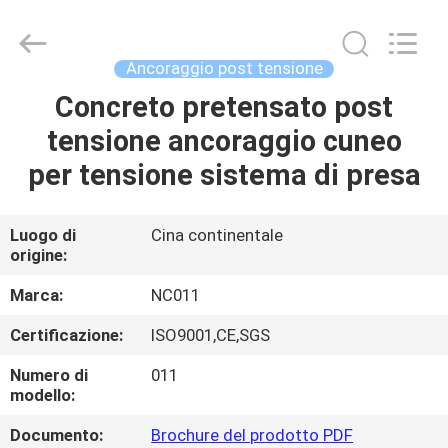
2026
Sunrise
Foundry
CO.,LTD.
All
Ancoraggio post tensione
Rights
Reserved.
Concreto pretensato post
CASA.
tensione ancoraggio cuneo
PRODOTTI
per tensione sistema di presa
VIDEO
Luogo di
Cina continentale
origine:
SU
Marca:
NC011
DI
Certificazione:
ISO9001,CE,SGS
NOI
Numero di
011
modello:
VISITA
Documento:
Brochure del prodotto PDF