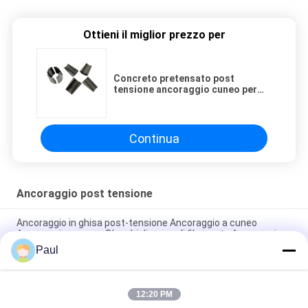
Ottieni il miglior prezzo per
Concreto pretensato post
tensione ancoraggio cuneo per
tensione sistema di presa
Continua
Ancoraggio post tensione
Ancoraggio in ghisa post-tensione Ancoraggio a cuneo
Ancoraggio a cuneo Blocchi di presa di filamento Ancoraggi
piatti
Paul
Cunei e Barilotti di Ancoraggio per Cavi a Trefoli Precompressi
12:20 PM
Ancoraggio a espansione a guscio M24 per il sostegno del