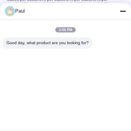
cuscinetti per cuscinetti per cuscinetti per cuscinetti
Paul
Fusione di sabbia di ferro duttile scarico di grati di trincea
assegnati grati di canale
3:56 PM
Parti meccaniche agricole in ghisa duttile personalizzate
OEM/ODM
Good day, what product are you looking for?
Categorie popolari
Tutti
Fusione Di Ghisa 
Ferro Fuso Duttile
Grigia
Colate Di 
Colata Di Acciaio 
Investimento Di 
Inossidabile
Precisione
Accessori 
Ancoraggio Post 
Dell'armatura
Tensione
Fittings Per Tubi In 
Fusione Del Corpo 
Ghisa
Della Valvola