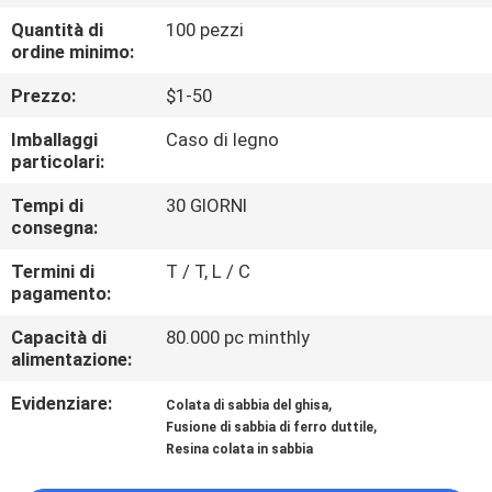
ALLA
Quantità di
100 pezzi
FABBRICA
ordine minimo:
Prezzo:
$1-50
CONTROLLO
Imballaggi
Caso di legno
DELLA
particolari:
QUALITÀ
Tempi di
30 GIORNI
consegna:
CONTATTACI
Termini di
T / T, L / C
pagamento:
NOTIZIE
Capacità di
80.000 pc minthly
alimentazione:
CHIEDI UN
Evidenziare:
,
Colata di sabbia del ghisa
,
Fusione di sabbia di ferro duttile
PREVENTIVO
Resina colata in sabbia