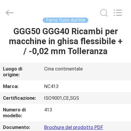
2026
Sunrise
Foundry
CO.,LTD.
All
Ferro fuso duttile
Rights
Reserved.
GGG50 GGG40 Ricambi per
CASA.
macchine in ghisa flessibile +
PRODOTTI
/ -0,02 mm Tolleranza
VIDEO
Luogo di
Cina continentale
origine:
SU
Marca:
NC413
DI
Certificazione:
ISO9001,CE,SGS
NOI
Numero di
413
modello:
VISITA
Documento:
Brochure del prodotto PDF