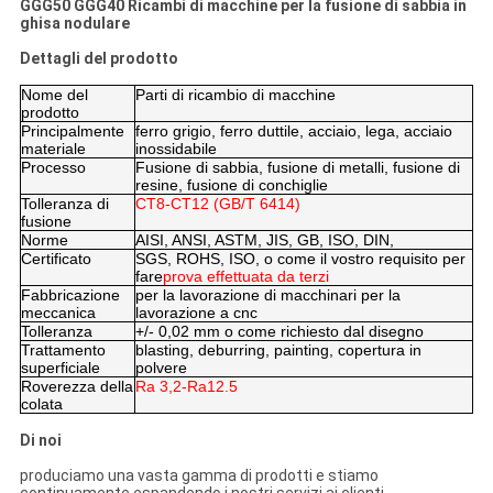
GGG50 GGG40 Ricambi di macchine per la fusione di sabbia in
ghisa nodulare
Dettagli del prodotto
Nome del
Parti di ricambio di macchine
prodotto
Principalmente
ferro grigio, ferro duttile, acciaio, lega, acciaio
materiale
inossidabile
Processo
Fusione di sabbia, fusione di metalli, fusione di
resine, fusione di conchiglie
Tolleranza di
CT8-CT12 (GB/T 6414)
fusione
Norme
AISI, ANSI, ASTM, JIS, GB, ISO, DIN,
Certificato
SGS, ROHS, ISO, o come il vostro requisito per
fare
prova effettuata da terzi
Fabbricazione
per la lavorazione di macchinari per la
meccanica
lavorazione a cnc
Tolleranza
+/- 0,02 mm o come richiesto dal disegno
Trattamento
blasting, deburring, painting, copertura in
superficiale
polvere
Roverezza della
Ra 3,2-Ra12.5
colata
Di noi
produciamo una vasta gamma di prodotti e stiamo