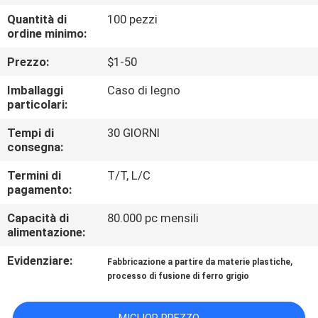
ALLA
Quantità di
100 pezzi
FABBRICA
ordine minimo:
Prezzo:
$1-50
CONTROLLO
Imballaggi
Caso di legno
DELLA
particolari:
QUALITÀ
Tempi di
30 GIORNI
consegna:
CONTATTACI
Termini di
T/T, L/C
pagamento:
NOTIZIE
Capacità di
80.000 pc mensili
alimentazione:
CHIEDI UN
Evidenziare:
,
Fabbricazione a partire da materie plastiche
processo di fusione di ferro grigio
PREVENTIVO