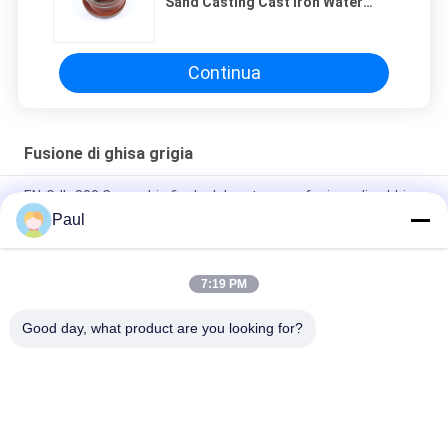
Sand Casting Cast Iron Water
Pump Impeller
Continua
Fusione di ghisa grigia
EN-GJL-300 Coperchio finale del motore per fusione di sabbia
di ferro grigio
Paul
Parti in ghisa grigia per macchinari industriali
7:19 PM
Camion rimorchio sospensione telaio parti foglio anteriore
posteriore appendiabiti molla
Good day, what product are you looking for?
Categorie popolari
Tutti
Fusione Di Ghisa 
Ferro Fuso Duttile
Grigia