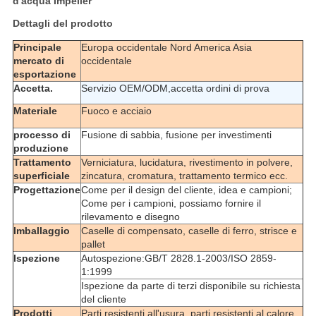
d'acqua Impeller
Dettagli del prodotto
Principale
Europa occidentale Nord America Asia
mercato di
occidentale
esportazione
Accetta.
Servizio OEM/ODM,accetta ordini di prova
Materiale
Fuoco e acciaio
processo di
Fusione di sabbia, fusione per investimenti
produzione
Trattamento
Verniciatura, lucidatura, rivestimento in polvere,
superficiale
zincatura, cromatura, trattamento termico ecc.
Progettazione
Come per il design del cliente, idea e campioni;
Come per i campioni, possiamo fornire il
rilevamento e disegno
Imballaggio
Caselle di compensato, caselle di ferro, strisce e
pallet
Ispezione
Autospezione:GB/T 2828.1-2003/ISO 2859-
1:1999
Ispezione da parte di terzi disponibile su richiesta
del cliente
Prodotti
Parti resistenti all'usura, parti resistenti al calore,