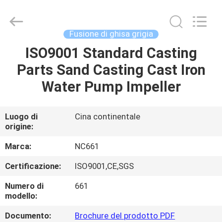
2026
Sunrise
Foundry
CO.,LTD.
All
Fusione di ghisa grigia
Rights
Reserved.
ISO9001 Standard Casting
CASA.
Parts Sand Casting Cast Iron
PRODOTTI
Water Pump Impeller
VIDEO
Luogo di
Cina continentale
origine:
SU
Marca:
NC661
DI
Certificazione:
ISO9001,CE,SGS
NOI
Numero di
661
modello:
VISITA
Documento:
Brochure del prodotto PDF