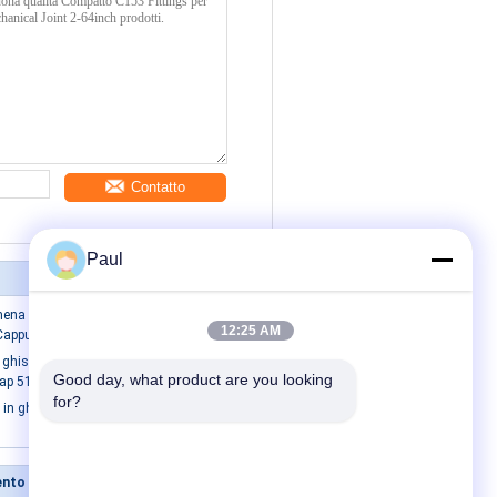
Contatto
Paul
ena Fittings di tubi in ghisa Corpo corto
12:25 AM
Cappuccio solido
n ghisa da 12" x 4" Fittings per giunzioni
Good day, what product are you looking 
ap 51 LBS Peso
for?
bi in ghisa flessibile ASTM A536 AWWA /
Colate di investimento di precisione
Contattaci