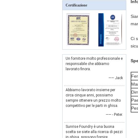
Inf
Certificazione
Siam
mani
Ci 
sic
Un fornitore molto professionale e
Spe
responsabile che abbiamo
lavorato finora.
Fer
—— Jack
Mar
Abbiamo lavorato insieme per
Dim
circa cinque anni, possiamo
Pae
sempre ottenere un prezzo molto
competitivo per le parti in ghisa.
Pes
—— - Peter.
Sunrise Foundry è una buona
scelta se siete alla ricerca di pezzi
in ghisa, possono fornire