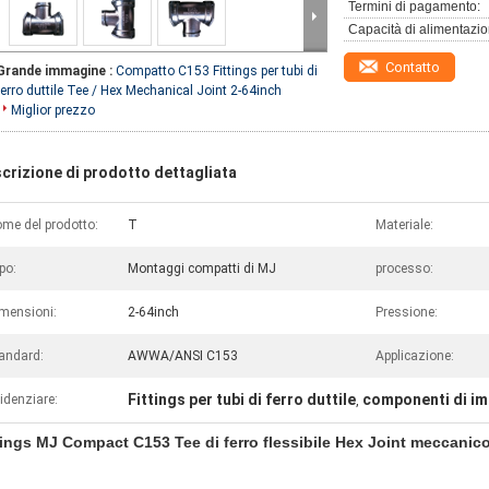
Termini di pagamento:
Capacità di alimentazio
Contatto
Grande immagine :
Compatto C153 Fittings per tubi di
ferro duttile Tee / Hex Mechanical Joint 2-64inch
Miglior prezzo
crizione di prodotto dettagliata
me del prodotto:
T
Materiale:
po:
Montaggi compatti di MJ
processo:
mensioni:
2-64inch
Pressione:
andard:
AWWA/ANSI C153
Applicazione:
Fittings per tubi di ferro duttile
componenti di imp
idenziare:
,
tings MJ Compact C153 Tee di ferro flessibile Hex Joint meccanico