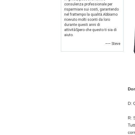
consulenza professionale per
risparmiare sui costi, garantendo
nel frattempo la qualità.Abbiamo
ricevuto molti sconti da loro
durante questi anni di
attivitàSpero che questo ti sia di
aiuto.
—— Steve
Dom
D: 
R: 
Tut
corr