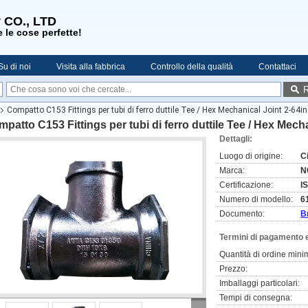
 CO., LTD
 le cose perfette!
Su di noi
Visita alla fabbrica
Controllo della qualità
Contattaci
R
Compatto C153 Fittings per tubi di ferro duttile Tee / Hex Mechanical Joint 2-64i
patto C153 Fittings per tubi di ferro duttile Tee / Hex Mech
Dettagli:
Luogo di origine:
C
Marca:
N
Certificazione:
I
Numero di modello:
6
Documento:
B
Termini di pagamento 
Quantità di ordine mini
Prezzo:
Imballaggi particolari:
Tempi di consegna: