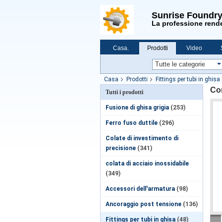
Sunrise Foundry
La professione rende
Casa.
Prodotti
Video
Notizie
Casa
Prodotti
Fittings per tubi in ghisa
Com
Tutti i prodotti
Fusione di ghisa grigia
(253)
Ferro fuso duttile
(296)
Colate di investimento di
precisione
(341)
colata di acciaio inossidabile
(349)
Accessori dell'armatura
(98)
Ancoraggio post tensione
(136)
Fittings per tubi in ghisa
(48)