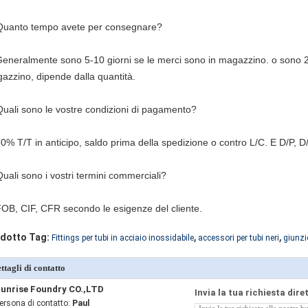
Quanto tempo avete per consegnare?
Generalmente sono 5-10 giorni se le merci sono in magazzino. o sono 2
azzino, dipende dalla quantità.
Quali sono le vostre condizioni di pagamento?
30% T/T in anticipo, saldo prima della spedizione o contro L/C. E D/P, D/
Quali sono i vostri termini commerciali?
FOB, CIF, CFR secondo le esigenze del cliente.
,
,
dotto Tag:
Fittings per tubi in acciaio inossidabile
accessori per tubi neri
giunz
ttagli di contatto
unrise Foundry CO.,LTD
Invia la tua richiesta dir
ersona di contatto:
Paul