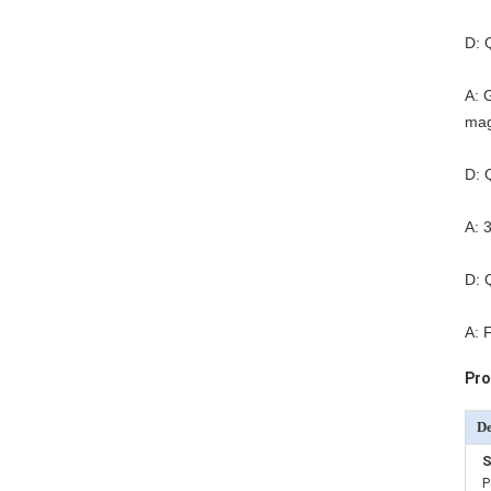
D: 
A: 
mag
D: 
A: 
D: 
A: 
Pro
De
S
P