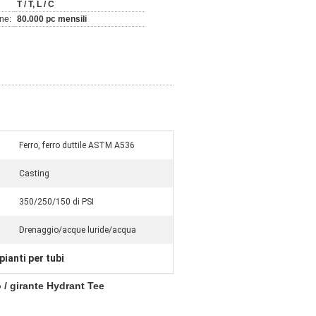
T / T, L / C
ne:
80.000 pc mensili
Ferro, ferro duttile ASTM A536
Casting
350/250/150 di PSI
Drenaggio/acque luride/acqua
ianti per tubi
 / girante Hydrant Tee