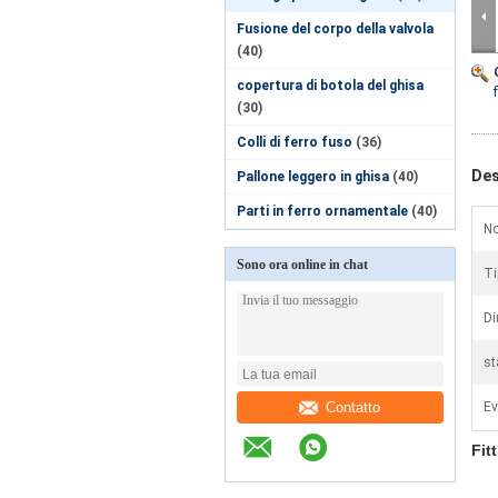
Fusione del corpo della valvola
(40)
copertura di botola del ghisa
(30)
Colli di ferro fuso
(36)
Des
Pallone leggero in ghisa
(40)
Parti in ferro ornamentale
(40)
No
Sono ora online in chat
Ti
Di
st
Contatto
Ev
Fit