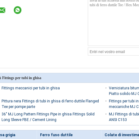
ù Fittings per tubi in ghisa
Fittings meccanici per tubi in ghisa
Verniciatura bitum
Piatto solido MJ 
Pittura nera Fittings di tubi in ghisa di ferro duttile Flanged
Fittings per tubi i
Tee per pompe parte
meccaniche MJ C
36" MJ Long Pattern Fittings Pipe in ghisa Fittings Solid
MJ Fittings di tu
Long Sleeve FBE / Cement Lining
ANSI C153
sa grigia
Ferro fuso duttile