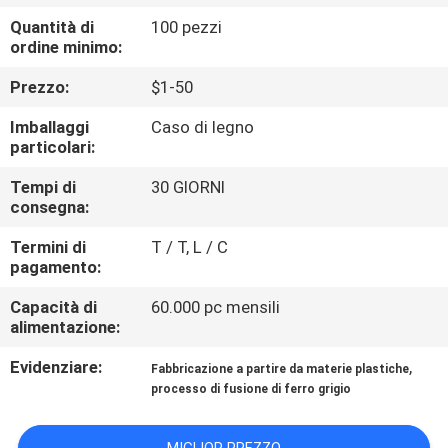
ALLA
Quantità di
100 pezzi
FABBRICA
ordine minimo:
Prezzo:
$1-50
CONTROLLO
Imballaggi
Caso di legno
DELLA
particolari:
QUALITÀ
Tempi di
30 GIORNI
consegna:
CONTATTACI
Termini di
T / T, L / C
pagamento:
NOTIZIE
Capacità di
60.000 pc mensili
alimentazione:
CHIEDI UN
Evidenziare:
,
Fabbricazione a partire da materie plastiche
processo di fusione di ferro grigio
PREVENTIVO