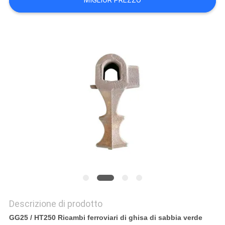
MIGLIOR PREZZO
MAPPA
DEL
SITO
POLITICA
SULLA
PRIVACY
Descrizione di prodotto
GG25 / HT250 Ricambi ferroviari di ghisa di sabbia verde