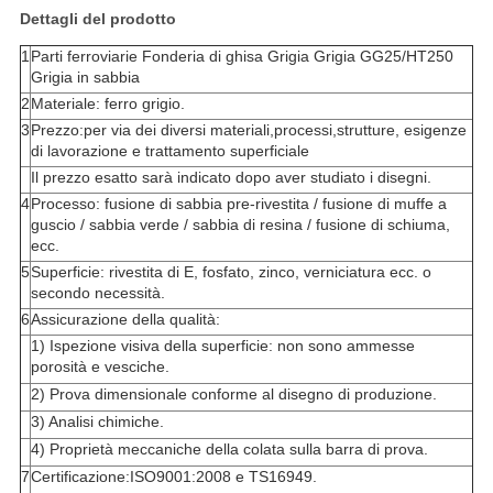
Dettagli del prodotto
1
Parti ferroviarie Fonderia di ghisa Grigia Grigia GG25/HT250
Grigia in sabbia
2
Materiale: ferro grigio.
3
Prezzo:per via dei diversi materiali,processi,strutture, esigenze
di lavorazione e trattamento superficiale
Il prezzo esatto sarà indicato dopo aver studiato i disegni.
4
Processo: fusione di sabbia pre-rivestita / fusione di muffe a
guscio / sabbia verde / sabbia di resina / fusione di schiuma,
ecc.
5
Superficie: rivestita di E, fosfato, zinco, verniciatura ecc. o
secondo necessità.
6
Assicurazione della qualità:
1) Ispezione visiva della superficie: non sono ammesse
porosità e vesciche.
2) Prova dimensionale conforme al disegno di produzione.
3) Analisi chimiche.
4) Proprietà meccaniche della colata sulla barra di prova.
7
Certificazione:ISO9001:2008 e TS16949.