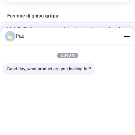
Fusione di ghisa grigia
EN-GJL-300 Coperchio finale del motore per fusione di sabbia
di ferro grigio
Paul
Parti in ghisa grigia per macchinari industriali
9:34 AM
Camion rimorchio sospensione telaio parti foglio anteriore
posteriore appendiabiti molla
Good day, what product are you looking for?
Categorie popolari
Tutti
Fusione Di Ghisa 
Ferro Fuso Duttile
Grigia
Colate Di 
Colata Di Acciaio 
Investimento Di 
Inossidabile
Precisione
Accessori 
Ancoraggio Post 