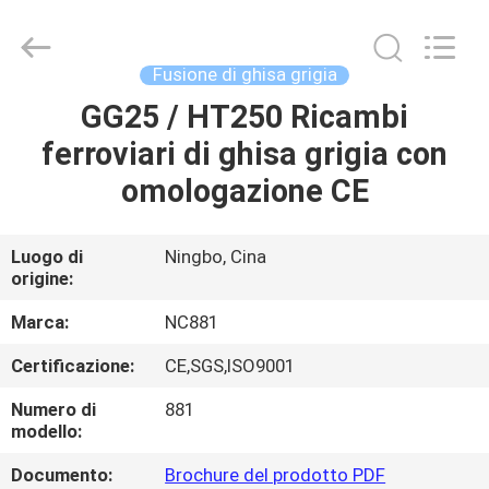
2026
Sunrise
Foundry
CO.,LTD.
All
Fusione di ghisa grigia
Rights
Reserved.
GG25 / HT250 Ricambi
CASA.
ferroviari di ghisa grigia con
PRODOTTI
omologazione CE
VIDEO
Luogo di
Ningbo, Cina
origine:
SU
Marca:
NC881
DI
Certificazione:
CE,SGS,ISO9001
NOI
Numero di
881
modello:
VISITA
Documento:
Brochure del prodotto PDF