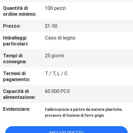
ALLA
Quantità di
100 pezzi
FABBRICA
ordine minimo:
Prezzo:
$1-50
CONTROLLO
Imballaggi
Caso di legno
DELLA
particolari:
QUALITÀ
Tempi di
25 giorni
consegna:
CONTATTACI
Termini di
T / T, L / C
pagamento:
NOTIZIE
Capacità di
60.000 PCS
alimentazione:
CHIEDI UN
Evidenziare:
,
Fabbricazione a partire da materie plastiche
processo di fusione di ferro grigio
PREVENTIVO