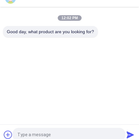
Parti in ghisa grigia per macchinari industriali
12:02 PM
Camion rimorchio sospensione telaio parti foglio anteriore
posteriore appendiabiti molla
Good day, what product are you looking for?
Categorie popolari
Tutti
Fusione Di Ghisa 
Ferro Fuso Duttile
Grigia
Colate Di 
Colata Di Acciaio 
Investimento Di 
Inossidabile
Precisione
Accessori 
Ancoraggio Post 
Dell'armatura
Tensione
Fittings Per Tubi In 
Fusione Del Corpo 
Ghisa
Della Valvola
Richiedi un preventivo