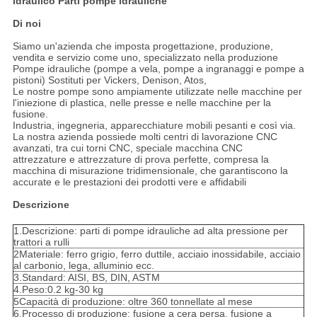
idraulico Parti pompe idrauliche
Di noi
Siamo un'azienda che imposta progettazione, produzione,
vendita e servizio come uno, specializzato nella produzione
Pompe idrauliche (pompe a vela, pompe a ingranaggi e pompe a
pistoni) Sostituti per Vickers, Denison, Atos,
Le nostre pompe sono ampiamente utilizzate nelle macchine per
l'iniezione di plastica, nelle presse e nelle macchine per la
fusione.
Industria, ingegneria, apparecchiature mobili pesanti e così via.
La nostra azienda possiede molti centri di lavorazione CNC
avanzati, tra cui torni CNC, speciale macchina CNC
attrezzature e attrezzature di prova perfette, compresa la
macchina di misurazione tridimensionale, che garantiscono la
accurate e le prestazioni dei prodotti vere e affidabili
Descrizione
1.Descrizione: parti di pompe idrauliche ad alta pressione per
trattori a rulli
2Materiale: ferro grigio, ferro duttile, acciaio inossidabile, acciaio
al carbonio, lega, alluminio ecc.
3.Standard: AISI, BS, DIN, ASTM
4.Peso:0.2 kg-30 kg
5Capacità di produzione: oltre 360 tonnellate al mese
6.Processo di produzione: fusione a cera persa, fusione a