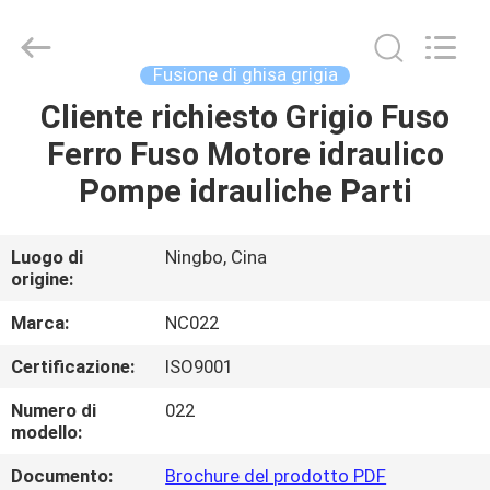
2026
Sunrise
Foundry
CO.,LTD.
All
Fusione di ghisa grigia
Rights
Reserved.
Cliente richiesto Grigio Fuso
CASA.
Ferro Fuso Motore idraulico
PRODOTTI
Pompe idrauliche Parti
VIDEO
Luogo di
Ningbo, Cina
origine:
SU
Marca:
NC022
DI
Certificazione:
ISO9001
NOI
Numero di
022
modello:
VISITA
Documento:
Brochure del prodotto PDF