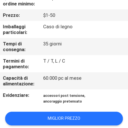
ALLA
ordine minimo:
FABBRICA
Prezzo:
$1-50
Imballaggi
Caso di legno
CONTROLLO
particolari:
DELLA
Tempi di
35 giorni
consegna:
QUALITÀ
Termini di
T / T, L / C
pagamento:
CONTATTACI
Capacità di
60.000 pc al mese
alimentazione:
NOTIZIE
Evidenziare:
,
accessori post tensione
ancoraggio pretensato
CHIEDI UN
PREVENTIVO
MIGLIOR PREZZO