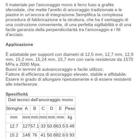
Il materiale per l'ancoraggio mono è ferro fuso a grafite
sferoidale, che mette l'anello di ancoraggio tradizionale e le
piastre in un'ancora di integrazione.Semplifica la complessa
procedura di fabbricazione e la struttura, che ha il vantaggio di
una costruzione conveniente, di una perfetta sigillabilità e di una
facile garanzia della perpendicolarità tra l'ancoraggio e i fili
d'acciaio.
Applicazione
È adattabile per supporti con diametri di 12,5 mm, 12,7 mm, 12,9
mm, 15,2 mm, 15,24 mm, 15,7 mm con varie resistenze da 1570
MPa a 2000 Mpa.
Buoni in termini di autoancoraggio e facile utilizzo;
Fattore di efficienza di ancoraggio elevato, stabile e affidabile;
Essere in grado di allungare ripetutamente e di essere resistenti
alle interferenze.
Specificità
Dati tecnici dell'ancoraggio mono
Stringhe
A
B
C
D
E
Peso
mm
mm
mm
mm
mm
mm
kg
12.7
127
57.1
33
50.8
63.5
0.48
15.2
148
76
41
50.8
82.6
0.93