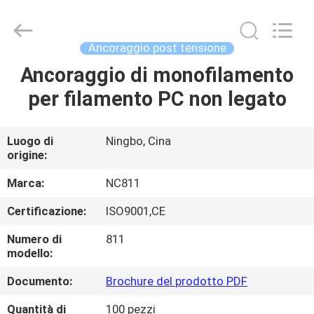
2026
Sunrise
Foundry
CO.,LTD.
All
Ancoraggio post tensione
Rights
Reserved.
Ancoraggio di monofilamento
CASA.
per filamento PC non legato
PRODOTTI
Luogo di
Ningbo, Cina
origine:
VIDEO
Marca:
NC811
SU
Certificazione:
ISO9001,CE
DI
Numero di
811
NOI
modello:
Documento:
Brochure del prodotto PDF
VISITA
Quantità di
100 pezzi