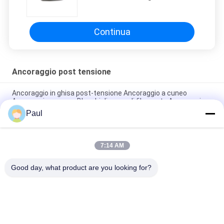
Continua
Ancoraggio post tensione
Ancoraggio in ghisa post-tensione Ancoraggio a cuneo
Ancoraggio a cuneo Blocchi di presa di filamento Ancoraggi
piatti
Paul
Cunei e Barilotti di Ancoraggio per Cavi a Trefoli Precompressi
7:14 AM
Ancoraggio a espansione a guscio M24 per il sostegno del
tetto di fresatura sotterranea
Good day, what product are you looking for?
Categorie popolari
Tutti
Fusione Di Ghisa 
Ferro Fuso Duttile