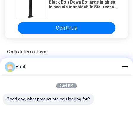
Black Bolt Down Bollards in ghisa
In acciaio inossidabile Sicurezza
fissa di parcheggio statico
Continua
Colli di ferro fuso
Bollardi di ferro fuso per strade esterne
Paul
Trasporti stradali Bollardi e barriere in ghisa Mobili stradali
2:04 PM
Bolloni di ferro ornamentale Bolloni di parcheggio Bolloni di
traffico Bolloni di ferro fuso
Good day, what product are you looking for?
Categorie popolari
Tutti
Fusione Di Ghisa 
Ferro Fuso Duttile