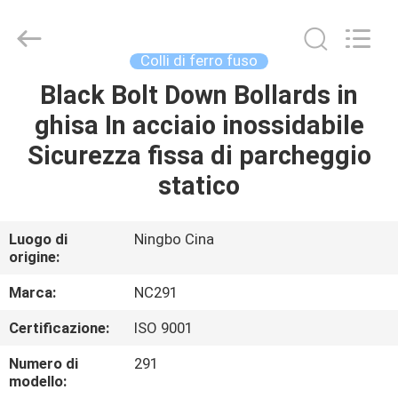
2026
Sunrise
Foundry
CO.,LTD.
All
Colli di ferro fuso
Rights
Reserved.
Black Bolt Down Bollards in
CASA.
ghisa In acciaio inossidabile
PRODOTTI
Sicurezza fissa di parcheggio
statico
VIDEO
Luogo di
Ningbo Cina
origine:
SU
DI
Marca:
NC291
NOI
Certificazione:
ISO 9001
Numero di
291
VISITA
modello: