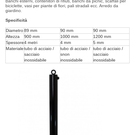
Banchi esterni, contenitori di rifiuti, banchi da picnic, scaffali per
biciclette, vasi per piante di fiori, pali stradali ecc. Arredo da
giardino.
Specificità
Diametro
89 mm
90 mm
90 mm
Altezza
900 mm
1000 mm
1200 mm
Spessore
4 metri
4 mm
5 mm
Materiale
tubo di acciaio /
tubo di acciaio /
tubo di acciaio /
s
acciaio
s
non
s
acciaio
inossidabile
inossidabile
inossidabile