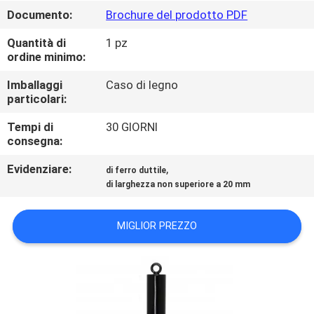
ALLA
Documento:
Brochure del prodotto PDF
FABBRICA
Quantità di
1 pz
ordine minimo:
CONTROLLO
Imballaggi
Caso di legno
DELLA
particolari:
QUALITÀ
Tempi di
30 GIORNI
consegna:
CONTATTACI
Evidenziare:
,
di ferro duttile
di larghezza non superiore a 20 mm
NOTIZIE
MIGLIOR PREZZO
CHIEDI UN
PREVENTIVO