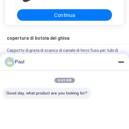
Continua
copertura di botola del ghisa
Cappotto di grata di scarico di canale di ferro fuso per tubi di
scarico di canale per tubi di scarico di canale
Paul
BS EN124 Copertura del pozzo di manovra in ferro fuso
GGG500-7 con telaio per costruzioni
6:43 AM
Coperta di manicomio in ferro fuso rivestito di bitume nero
sigillo doppio in metallo Logo personalizzato
Good day, what product are you looking for?
Categorie popolari
Tutti
Fusione Di Ghisa 
Ferro Fuso Duttile
Grigia