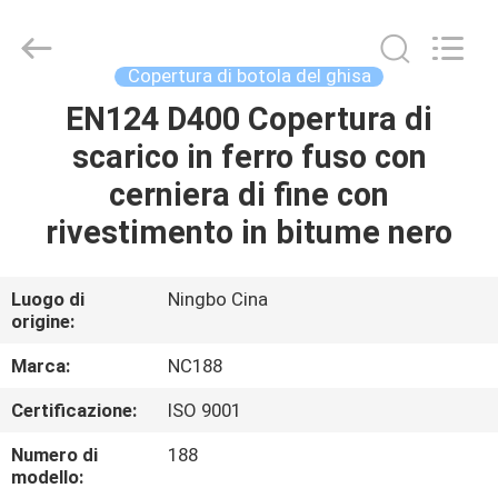
2026
Sunrise
Foundry
CO.,LTD.
All
Copertura di botola del ghisa
Rights
Reserved.
EN124 D400 Copertura di
CASA.
scarico in ferro fuso con
PRODOTTI
cerniera di fine con
rivestimento in bitume nero
VIDEO
Luogo di
Ningbo Cina
origine:
SU
DI
Marca:
NC188
NOI
Certificazione:
ISO 9001
Numero di
188
VISITA
modello: