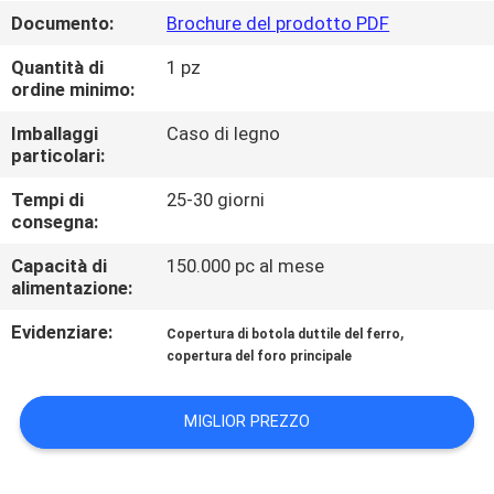
ALLA
Documento:
Brochure del prodotto PDF
FABBRICA
Quantità di
1 pz
ordine minimo:
CONTROLLO
Imballaggi
Caso di legno
DELLA
particolari:
QUALITÀ
Tempi di
25-30 giorni
consegna:
CONTATTACI
Capacità di
150.000 pc al mese
alimentazione:
Evidenziare:
,
NOTIZIE
Copertura di botola duttile del ferro
copertura del foro principale
CHIEDI UN
MIGLIOR PREZZO
PREVENTIVO